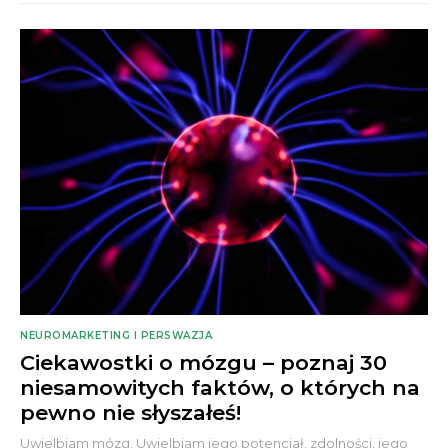
NEUROMARKETING I PERSWAZJA
Ciekawostki o mózgu – poznaj 30
niesamowitych faktów, o których na
pewno nie słyszałeś!
Uwielbiam mózg. Uwielbiam jego potencjał, zdolności, jego