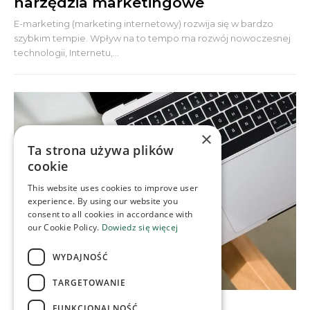
narzędzia marketingowe
E-marketing (marketing internetowy) rozwija się w bardzo
szybkim tempie. Wpływ na to tempo ma rozwój nowoczesnej
technologii, Internetu,...
×
Ta strona używa plików
cookie
This website uses cookies to improve user
experience. By using our website you
consent to all cookies in accordance with
our Cookie Policy.
Dowiedz się więcej
WYDAJNOŚĆ
TARGETOWANIE
CONTENT & SOCIAL MEDIA
FUNKCJONALNOŚĆ