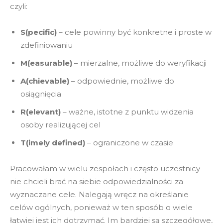
czyli:
S(pecific)
– cele powinny być konkretne i proste w
zdefiniowaniu
M(easurable)
– mierzalne, możliwe do weryfikacji
A(chievable)
– odpowiednie, możliwe do
osiągnięcia
R(elevant)
– ważne, istotne z punktu widzenia
osoby realizującej cel
T(imely defined)
– ograniczone w czasie
Pracowałam w wielu zespołach i często uczestnicy
nie chcieli brać na siebie odpowiedzialności za
wyznaczane cele. Nalegają wręcz na określanie
celów ogólnych, ponieważ w ten sposób o wiele
łatwiej jest ich dotrzymać. Im bardziej są szczegółowe,