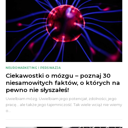
NEUROMARKETING I PERSWAZJA
Ciekawostki o mózgu – poznaj 30
niesamowitych faktów, o których na
pewno nie słyszałeś!
Uwielbiam mózg. Uwielbiam jego potencjał, zdolności, jego
pracę... ale także jego tajemniczość. Tak wiele wciąż nie wiemy
o...