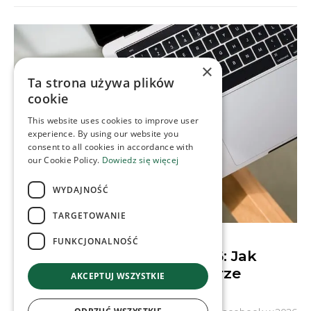
×
Ta strona używa plików
cookie
This website uses cookies to improve user
experience. By using our website you
consent to all cookies in accordance with
our Cookie Policy.
Dowiedz się więcej
WYDAJNOŚĆ
TARGETOWANIE
CONTENT & SOCIAL MEDIA
FUNKCJONALNOŚĆ
Algorytmy Facebooka 2026: Jak
budować społeczności w erze
AKCEPTUJ WSZYSTKIE
Quality Reset