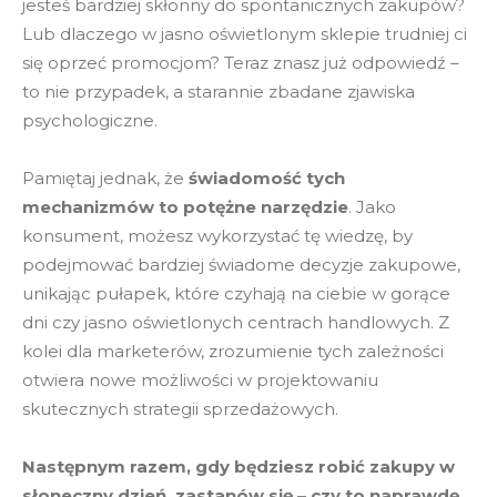
jesteś bardziej skłonny do spontanicznych zakupów?
Lub dlaczego w jasno oświetlonym sklepie trudniej ci
się oprzeć promocjom? Teraz znasz już odpowiedź –
to nie przypadek, a starannie zbadane zjawiska
psychologiczne.
Pamiętaj jednak, że
świadomość tych
mechanizmów to potężne narzędzie
. Jako
konsument, możesz wykorzystać tę wiedzę, by
podejmować bardziej świadome decyzje zakupowe,
unikając pułapek, które czyhają na ciebie w gorące
dni czy jasno oświetlonych centrach handlowych. Z
kolei dla marketerów, zrozumienie tych zależności
otwiera nowe możliwości w projektowaniu
skutecznych strategii sprzedażowych.
Następnym razem, gdy będziesz robić zakupy w
słoneczny dzień, zastanów się – czy to naprawdę