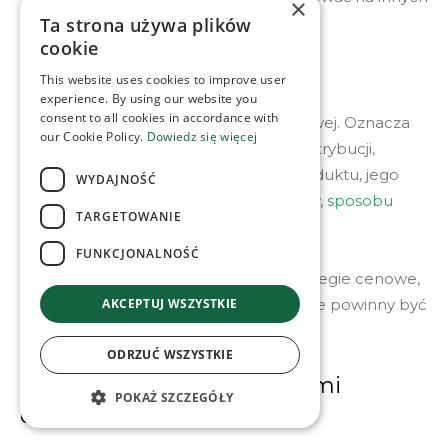
×
Ta strona używa plików
budżetach.
cookie
Tworzenie oferty rynkowej
This website uses cookies to improve user
experience. By using our website you
consent to all cookies in accordance with
Kolejny etap to tworzenie oferty rynkowej. Oznacza
our Cookie Policy.
Dowiedz się więcej
to, iż powinniśmy wyznaczyć kanały dystrybucji,
podjąć decyzje dotyczące wyglądu produktu, jego
WYDAJNOŚĆ
logo
, opakowania,
nazwy marki
, etykiety,
sposobu
TARGETOWANIE
komunikowania
się etc.
FUNKCJONALNOŚĆ
Na tym etapie ustalane są również strategie cenowe,
AKCEPTUJ WSZYSTKIE
dystrybucyjne oraz marketingowe, które powinny być
spójne z pełną koncepcją oferty.
ODRZUĆ WSZYSTKIE
Zarządzanie poszczególnymi
POKAŻ SZCZEGÓŁY
działaniami