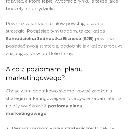
rozwijać, a które lepiej wycofać z rynku, a także jakie
budżety im przydzielić.
Również w ramach działów powstają osobne
strategie. Podążając tym tropem, także każda
Samodzielna Jednostka Biznesu
(
SJB
) powinna
posiadać swoją strategię, podobnie jak każdy produkt
znajdujący się w portfolio firmy.
A co z poziomami planu
marketingowego?
Chcąc wam dodatkowo skomplikować założenia
strategii marketingowej, warto, abyście zapamiętali, iż
należy wyróżniać
2 poziomy planu
marketingowego
.
Pierwszy poziom –
plan strategiczny
to taki, w