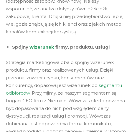
(dostępność zasobów, know-how). Należy
wspomnieć, że analiza dotyczy również ścieżki
zakupowej klienta. Dzięki niej przedsiębiorstwo lepiej
wie, gdzie znajdują się ich klienci oraz z jakich metod i
kanałów komunikacji korzystają.
Spójny
wizerunek
firmy, produktu, usługi
Strategia marketingowa dba o spójny wizerunek
produktu, firmy oraz realizowanych usług. Dzięki
przeanalizowaniu rynku, konsumentów oraz
konkurencji, dopasowujesz wizerunek do
segmentu
odbiorców
. Przyjmijmy, że naszym segmentem są
bogaci CEO firm z Niemiec. Wówczas oferta powinna
być dopasowana do nich pod względem ceny,
dystrybucji, realizacji usług i promocji. Wówczas
dobierana jest odpowiednia forma komunikatu,
wygląd produktu, poziom cenowy i miejsce, w którym