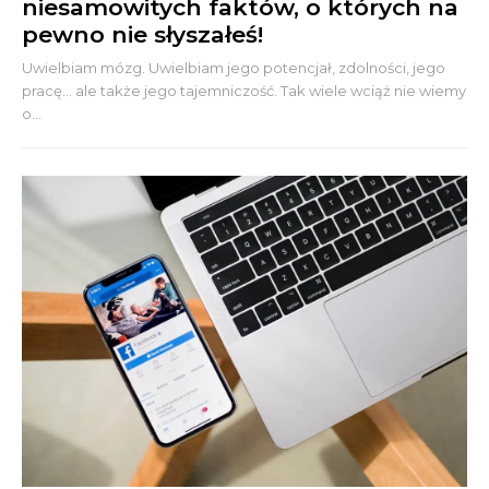
niesamowitych faktów, o których na
pewno nie słyszałeś!
Uwielbiam mózg. Uwielbiam jego potencjał, zdolności, jego
pracę... ale także jego tajemniczość. Tak wiele wciąż nie wiemy
o...