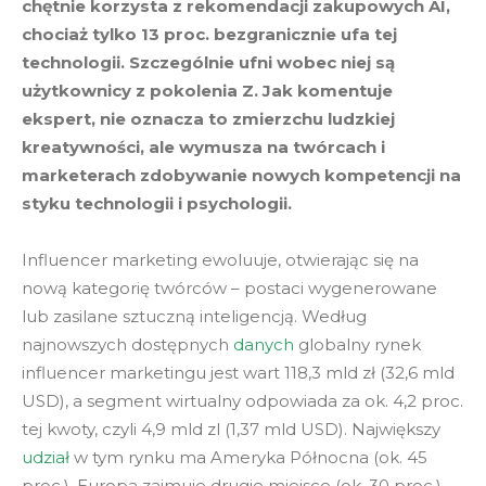
chętnie korzysta z rekomendacji zakupowych AI,
chociaż tylko 13 proc. bezgranicznie ufa tej
technologii. Szczególnie ufni wobec niej są
użytkownicy z pokolenia Z. Jak komentuje
ekspert, nie oznacza to zmierzchu ludzkiej
kreatywności, ale wymusza na twórcach i
marketerach zdobywanie nowych kompetencji na
styku technologii i psychologii.
Influencer marketing ewoluuje, otwierając się na
nową kategorię twórców – postaci wygenerowane
lub zasilane sztuczną inteligencją. Według
najnowszych dostępnych
danych
globalny rynek
influencer marketingu jest wart 118,3 mld zł (32,6 mld
USD), a segment wirtualny odpowiada za ok. 4,2 proc.
tej kwoty, czyli 4,9 mld zl (1,37 mld USD). Największy
udział
w tym rynku ma Ameryka Północna (ok. 45
proc.), Europa zajmuje drugie miejsce (ok. 30 proc.).