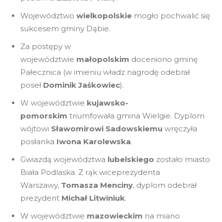
Województwo
wielkopolskie
mogło pochwalić się
sukcesem gminy Dąbie.
Za postępy w
województwie
małopolskim
doceniono gminę
Pałecznica (w imieniu władz nagrodę odebrał
poseł
Dominik Jaśkowiec
).
W województwie
kujawsko-
pomorskim
triumfowała gmina Wielgie. Dyplom
wójtowi
Sławomirowi Sadowskiemu
wręczyła
posłanka
Iwona Karolewska
.
Gwiazdą województwa
lubelskiego
zostało miasto
Biała Podlaska. Z rąk wiceprezydenta
Warszawy,
Tomasza Menciny
, dyplom odebrał
prezydent
Michał Litwiniuk
.
W województwie
mazowieckim
na miano