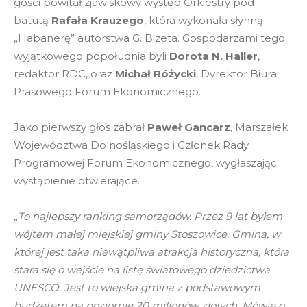
gości powitał zjawiskowy występ Orkiestry pod
batutą
Rafała Krauzego
, która wykonała słynną
„Habanerę” autorstwa G. Bizeta. Gospodarzami tego
wyjątkowego popołudnia byli
Dorota N. Haller
,
redaktor RDC, oraz
Michał Różycki
, Dyrektor Biura
Prasowego Forum Ekonomicznego.
Jako pierwszy głos zabrał
Paweł Gancarz
, Marszałek
Województwa Dolnośląskiego i Członek Rady
Programowej Forum Ekonomicznego, wygłaszając
wystąpienie otwierające.
„
To najlepszy ranking samorządów. Przez 9 lat byłem
wójtem małej miejskiej gminy Stoszowice. Gmina, w
której jest taka niewątpliwa atrakcja historyczna, która
stara się o wejście na listę światowego dziedzictwa
UNESCO. Jest to wiejska gmina z podstawowym
budżetem na poziomie 20 milionów złotych. Mówię o