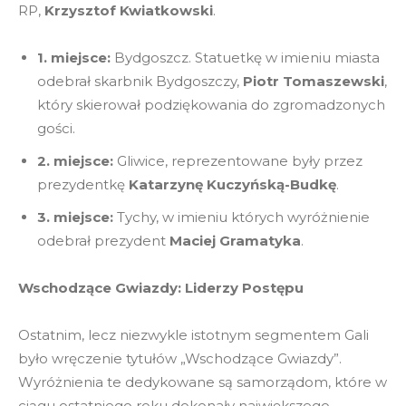
RP,
Krzysztof Kwiatkowski
.
1. miejsce:
Bydgoszcz. Statuetkę w imieniu miasta
odebrał skarbnik Bydgoszczy,
Piotr Tomaszewski
,
który skierował podziękowania do zgromadzonych
gości.
2. miejsce:
Gliwice, reprezentowane były przez
prezydentkę
Katarzynę Kuczyńską-Budkę
.
3. miejsce:
Tychy, w imieniu których wyróżnienie
odebrał prezydent
Maciej Gramatyka
.
Wschodzące Gwiazdy: Liderzy Postępu
Ostatnim, lecz niezwykle istotnym segmentem Gali
było wręczenie tytułów „Wschodzące Gwiazdy”.
Wyróżnienia te dedykowane są samorządom, które w
ciągu ostatniego roku dokonały największego