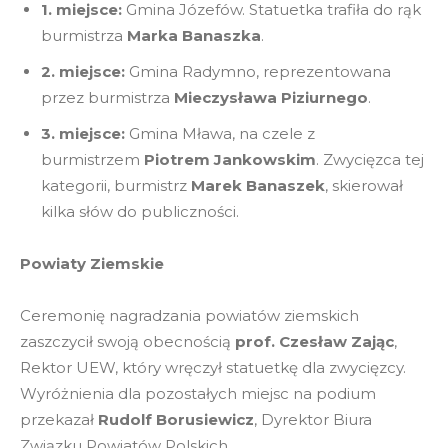
1. miejsce:
Gmina Józefów. Statuetka trafiła do rąk
burmistrza
Marka Banaszka
.
2. miejsce:
Gmina Radymno, reprezentowana
przez burmistrza
Mieczysława Piziurnego
.
3. miejsce:
Gmina Mława, na czele z
burmistrzem
Piotrem Jankowskim
. Zwycięzca tej
kategorii, burmistrz
Marek Banaszek
, skierował
kilka słów do publiczności.
Powiaty Ziemskie
Ceremonię nagradzania powiatów ziemskich
zaszczycił swoją obecnością
prof. Czesław Zając
,
Rektor UEW, który wręczył statuetkę dla zwycięzcy.
Wyróżnienia dla pozostałych miejsc na podium
przekazał
Rudolf Borusiewicz
, Dyrektor Biura
Związku Powiatów Polskich.