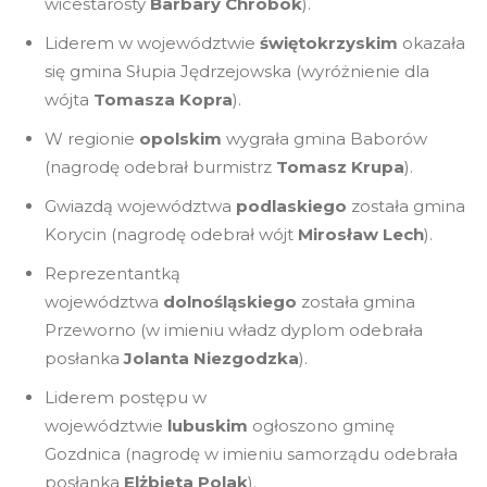
wicestarosty
Barbary Chrobok
).
Liderem w województwie
świętokrzyskim
okazała
się gmina Słupia Jędrzejowska (wyróżnienie dla
wójta
Tomasza Kopra
).
W regionie
opolskim
wygrała gmina Baborów
(nagrodę odebrał burmistrz
Tomasz Krupa
).
Gwiazdą województwa
podlaskiego
została gmina
Korycin (nagrodę odebrał wójt
Mirosław Lech
).
Reprezentantką
województwa
dolnośląskiego
została gmina
Przeworno (w imieniu władz dyplom odebrała
posłanka
Jolanta Niezgodzka
).
Liderem postępu w
województwie
lubuskim
ogłoszono gminę
Gozdnica (nagrodę w imieniu samorządu odebrała
posłanka
Elżbieta Polak
).