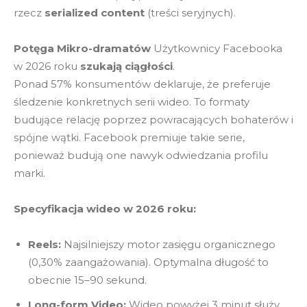
rzecz
serialized content
(treści seryjnych).
Potęga Mikro-dramatów
Użytkownicy Facebooka
w 2026 roku
szukają ciągłości
.
Ponad 57% konsumentów deklaruje, że preferuje
śledzenie konkretnych serii wideo. To formaty
budujące relację poprzez powracających bohaterów i
spójne wątki. Facebook premiuje takie serie,
ponieważ budują one nawyk odwiedzania profilu
marki.
Specyfikacja wideo w 2026 roku:
Reels:
Najsilniejszy motor zasięgu organicznego
(0,30% zaangażowania). Optymalna długość to
obecnie 15–90 sekund.
Long-form Video:
Wideo powyżej 3 minut służy