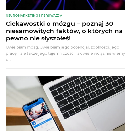
NEUROMARKETING I PERSWAZJA
Ciekawostki o mózgu – poznaj 30
niesamowitych faktów, o których na
pewno nie słyszałeś!
Uwielbiam mózg. Uwielbiam jego potencjał, zdolności, jego
pracę... ale także jego tajemniczość. Tak wiele wciąż nie wiemy
o...