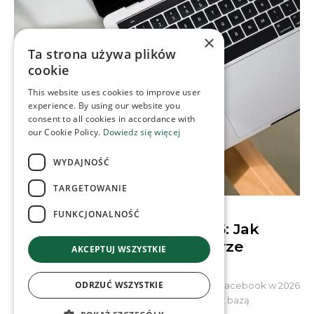
×
Ta strona używa plików
cookie
This website uses cookies to improve user
experience. By using our website you
consent to all cookies in accordance with
our Cookie Policy.
Dowiedz się więcej
WYDAJNOŚĆ
TARGETOWANIE
CONTENT & SOCIAL MEDIA
FUNKCJONALNOŚĆ
Algorytmy Facebooka 2026: Jak
budować społeczności w erze
AKCEPTUJ WSZYSTKIE
Quality Reset
ODRZUĆ WSZYSTKIE
Wbrew wielokrotnym prognozom o schyłku, Facebook w 2026
roku udowadnia swoją niezwykłą żywotność. Z bazą