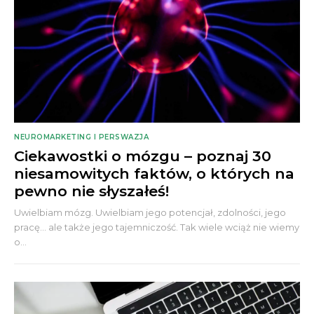
NEUROMARKETING I PERSWAZJA
Ciekawostki o mózgu – poznaj 30
niesamowitych faktów, o których na
pewno nie słyszałeś!
Uwielbiam mózg. Uwielbiam jego potencjał, zdolności, jego
pracę... ale także jego tajemniczość. Tak wiele wciąż nie wiemy
o...