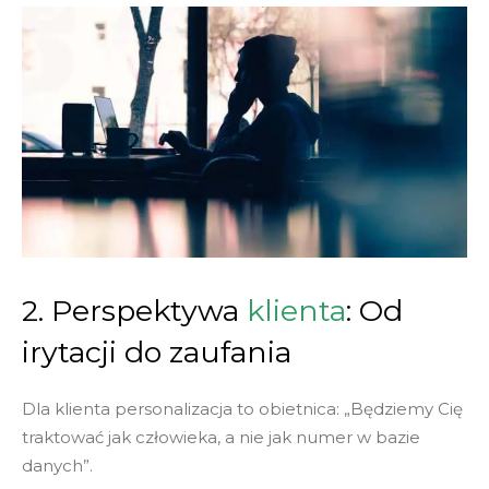
2. Perspektywa
klienta
: Od
irytacji do zaufania
Dla klienta personalizacja to obietnica: „Będziemy Cię
traktować jak człowieka, a nie jak numer w bazie
danych”.