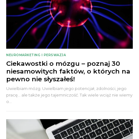
NEUROMARKETING I PERSWAZJA
Ciekawostki o mózgu – poznaj 30
niesamowitych faktów, o których na
pewno nie słyszałeś!
Uwielbiam mózg. Uwielbiam jego potencjał, zdolności, jego
pracę... ale także jego tajemniczość. Tak wiele wciąż nie wiemy
o...