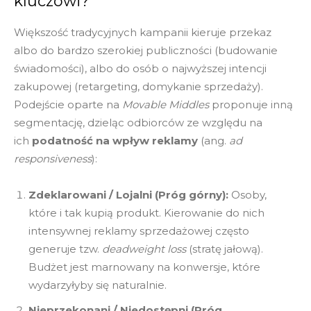
kluczowi?
Większość tradycyjnych kampanii kieruje przekaz
albo do bardzo szerokiej publiczności (budowanie
świadomości), albo do osób o najwyższej intencji
zakupowej (retargeting, domykanie sprzedaży).
Podejście oparte na
Movable Middles
proponuje inną
segmentację, dzieląc odbiorców ze względu na
ich
podatność na wpływ reklamy
(ang.
ad
responsiveness
):
Zdeklarowani / Lojalni (Próg górny):
Osoby,
które i tak kupią produkt. Kierowanie do nich
intensywnej reklamy sprzedażowej często
generuje tzw.
deadweight loss
(stratę jałową).
Budżet jest marnowany na konwersje, które
wydarzyłyby się naturalnie.
Nieprzekonani / Niedostępni (Próg