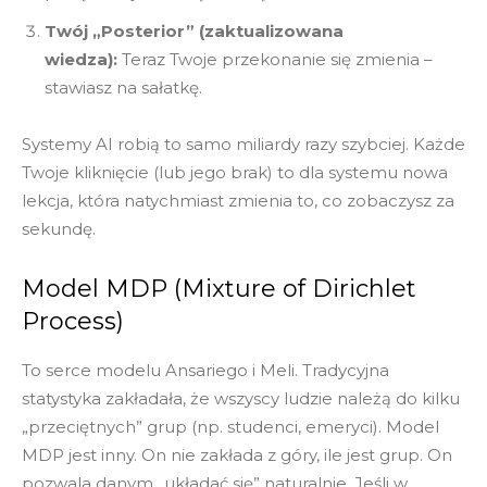
Twój „Posterior” (zaktualizowana
wiedza):
Teraz Twoje przekonanie się zmienia –
stawiasz na sałatkę.
Systemy AI robią to samo miliardy razy szybciej. Każde
Twoje kliknięcie (lub jego brak) to dla systemu nowa
lekcja, która natychmiast zmienia to, co zobaczysz za
sekundę.
Model MDP (Mixture of Dirichlet
Process)
To serce modelu Ansariego i Meli. Tradycyjna
statystyka zakładała, że wszyscy ludzie należą do kilku
„przeciętnych” grup (np. studenci, emeryci). Model
MDP jest inny. On nie zakłada z góry, ile jest grup. On
pozwala danym „układać się” naturalnie. Jeśli w