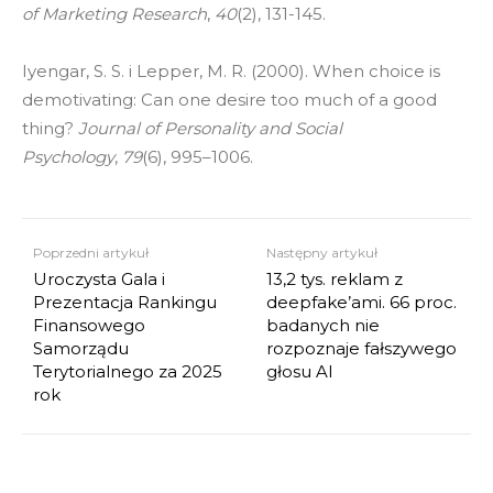
of Marketing Research
,
40
(2), 131-145.
Iyengar, S. S. i Lepper, M. R. (2000). When choice is
demotivating: Can one desire too much of a good
thing?
Journal of Personality and Social
Psychology
,
79
(6), 995–1006.
Poprzedni artykuł
Następny artykuł
Uroczysta Gala i
13,2 tys. reklam z
Prezentacja Rankingu
deepfake’ami. 66 proc.
Finansowego
badanych nie
Samorządu
rozpoznaje fałszywego
Terytorialnego za 2025
głosu AI
rok