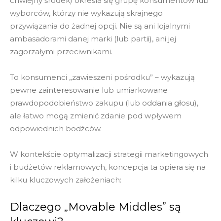
chwiejny środek) określa się grupę konsumentów lub
wyborców, którzy nie wykazują skrajnego
przywiązania do żadnej opcji. Nie są ani lojalnymi
ambasadorami danej marki (lub partii), ani jej
zagorzałymi przeciwnikami.
To konsumenci „zawieszeni pośrodku” – wykazują
pewne zainteresowanie lub umiarkowane
prawdopodobieństwo zakupu (lub oddania głosu),
ale łatwo mogą zmienić zdanie pod wpływem
odpowiednich bodźców.
W kontekście optymalizacji strategii marketingowych
i budżetów reklamowych, koncepcja ta opiera się na
kilku kluczowych założeniach:
Dlaczego „Movable Middles” są