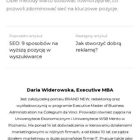
Obie metody warto stosować równorzędnie, co
pozwoli zdominować sieć na kluczowe pozycje.
Poprzedni artykuł
Następny artykuł
SEO: 9 sposobów na
Jak stworzyć dobrą
wyższą pozycję w
reklamę?
wyszukiwarce
Daria Widerowska, Executive MBA
Jest założycielką portalu BRAND NEW, redaktorką oraz
wykładowczynią w programie Executive Master of Business
Administration na Collegium da Vinci. Prowadzi również zajęcia na
Uniwersytecie Ekonomicznym i Uniwersytecie WSB Merito w
Poznaniu. Ma ponad 14 lat doświadczenia w kierowaniu działaniami
marketingowymi w różnych firmach, a od blisko 10 lat zarządza
działem marketingu w dużej poznańskiej firmie IT. Pracuje także jako