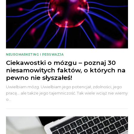
NEUROMARKETING I PERSWAZJA
Ciekawostki o mózgu – poznaj 30
niesamowitych faktów, o których na
pewno nie słyszałeś!
Uwielbiam mózg. Uwielbiam jego potencjał, zdolności, jego
pracę... ale także jego tajemniczość. Tak wiele wciąż nie wiemy
o...