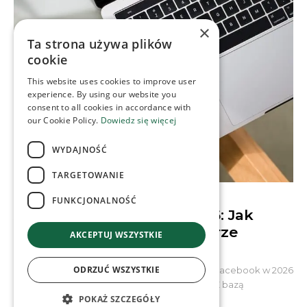
×
Ta strona używa plików
cookie
This website uses cookies to improve user
experience. By using our website you
consent to all cookies in accordance with
our Cookie Policy.
Dowiedz się więcej
WYDAJNOŚĆ
TARGETOWANIE
CONTENT & SOCIAL MEDIA
FUNKCJONALNOŚĆ
Algorytmy Facebooka 2026: Jak
budować społeczności w erze
AKCEPTUJ WSZYSTKIE
Quality Reset
ODRZUĆ WSZYSTKIE
Wbrew wielokrotnym prognozom o schyłku, Facebook w 2026
roku udowadnia swoją niezwykłą żywotność. Z bazą
przekraczającą 3,07 miliarda aktywnych...
POKAŻ SZCZEGÓŁY