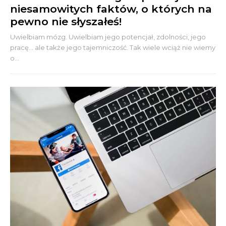
niesamowitych faktów, o których na
pewno nie słyszałeś!
Uwielbiam mózg. Uwielbiam jego potencjał, zdolności, jego
pracę... ale także jego tajemniczość. Tak wiele wciąż nie wiemy
o...