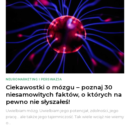
NEUROMARKETING I PERSWAZJA
Ciekawostki o mózgu – poznaj 30
niesamowitych faktów, o których na
pewno nie słyszałeś!
Uwielbiam mózg. Uwielbiam jego potencjał, zdolności, jego
pracę... ale także jego tajemniczość. Tak wiele wciąż nie wiemy
o...