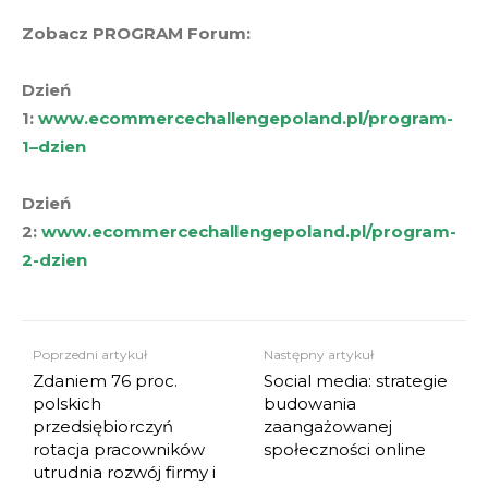
Zobacz PROGRAM Forum:
Dzień
1:
www.ecommercechallengepoland.pl/program-
1
–
dzien
Dzień
2:
www.ecommercechallengepoland.pl/
program
-
2-dzien
Poprzedni artykuł
Następny artykuł
Zdaniem 76 proc.
Social media: strategie
polskich
budowania
przedsiębiorczyń
zaangażowanej
rotacja pracowników
społeczności online
utrudnia rozwój firmy i