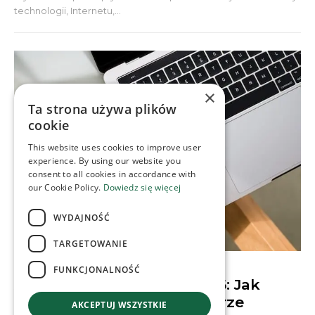
technologii, Internetu,...
×
Ta strona używa plików
cookie
This website uses cookies to improve user
experience. By using our website you
consent to all cookies in accordance with
our Cookie Policy.
Dowiedz się więcej
WYDAJNOŚĆ
TARGETOWANIE
CONTENT & SOCIAL MEDIA
FUNKCJONALNOŚĆ
Algorytmy Facebooka 2026: Jak
budować społeczności w erze
AKCEPTUJ WSZYSTKIE