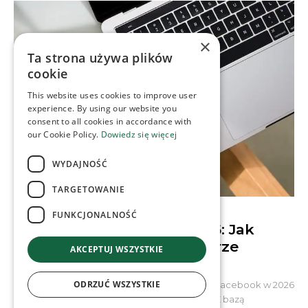
×
Ta strona używa plików
cookie
This website uses cookies to improve user
experience. By using our website you
consent to all cookies in accordance with
our Cookie Policy.
Dowiedz się więcej
WYDAJNOŚĆ
TARGETOWANIE
CONTENT & SOCIAL MEDIA
FUNKCJONALNOŚĆ
Algorytmy Facebooka 2026: Jak
budować społeczności w erze
AKCEPTUJ WSZYSTKIE
Quality Reset
ODRZUĆ WSZYSTKIE
Wbrew wielokrotnym prognozom o schyłku, Facebook w 2026
roku udowadnia swoją niezwykłą żywotność. Z bazą