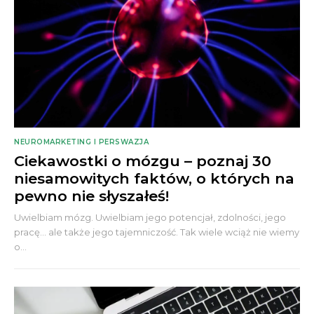
NEUROMARKETING I PERSWAZJA
Ciekawostki o mózgu – poznaj 30
niesamowitych faktów, o których na
pewno nie słyszałeś!
Uwielbiam mózg. Uwielbiam jego potencjał, zdolności, jego
pracę... ale także jego tajemniczość. Tak wiele wciąż nie wiemy
o...