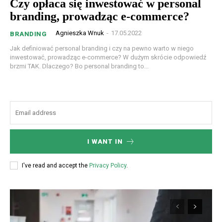
Czy opłaca się inwestować w personal
branding, prowadząc e-commerce?
Agnieszka Wnuk
-
17.05.2022
BRANDING
Jak definiować personal branding i czy na pewno warto w niego
inwestować, prowadząc e-commerce? W dużym skrócie odpowiedź
brzmi TAK. Dlaczego? Bo personal branding to...
I WANT IN
I've read and accept the
Privacy Policy
.