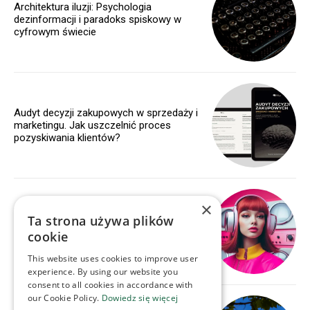
Architektura iluzji: Psychologia
dezinformacji i paradoks spiskowy w
cyfrowym świecie
Audyt decyzji zakupowych w sprzedaży i
marketingu. Jak uszczelnić proces
pozyskiwania klientów?
×
Rynek wirtualnych influencerów jest wart
Ta strona używa plików
prawie 5 mld zł i rośnie – nawet o 40
cookie
proc. rok do roku. Generują oni 3-krotnie
wyższe zaangażowanie...
This website uses cookies to improve user
experience. By using our website you
consent to all cookies in accordance with
our Cookie Policy.
Dowiedz się więcej