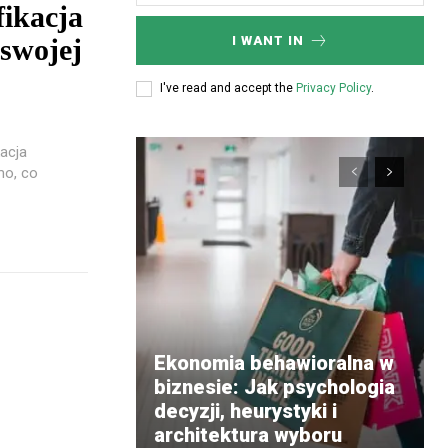
fikacja
I WANT IN
 swojej
I've read and accept the
Privacy Policy
.
kacja
mo, co
Ekonomia behawioralna w
biznesie: Jak psychologia
decyzji, heurystyki i
architektura wyboru