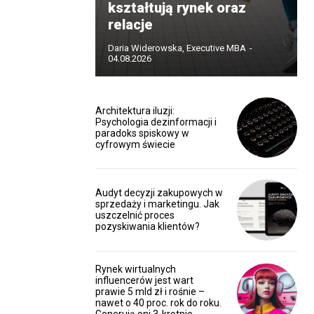
kształtują rynek oraz
relacje
Daria Widerowska, Executive MBA
-
04.08.2026
Architektura iluzji:
Psychologia dezinformacji i
paradoks spiskowy w
cyfrowym świecie
Audyt decyzji zakupowych w
sprzedaży i marketingu. Jak
uszczelnić proces
pozyskiwania klientów?
Rynek wirtualnych
influencerów jest wart
prawie 5 mld zł i rośnie –
nawet o 40 proc. rok do roku.
Generują oni 3-krotnie