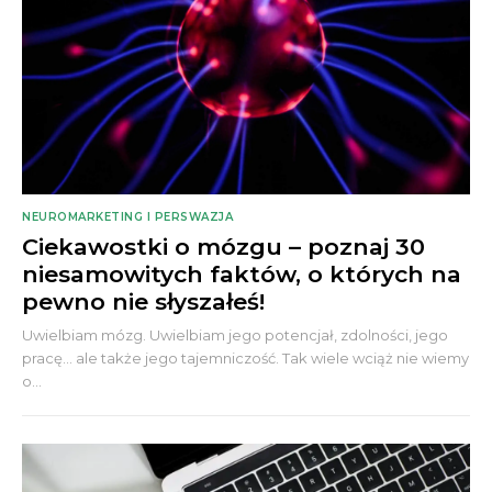
NEUROMARKETING I PERSWAZJA
Ciekawostki o mózgu – poznaj 30
niesamowitych faktów, o których na
pewno nie słyszałeś!
Uwielbiam mózg. Uwielbiam jego potencjał, zdolności, jego
pracę... ale także jego tajemniczość. Tak wiele wciąż nie wiemy
o...