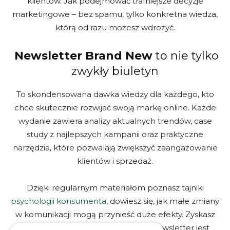
klientów. Jak podejmować trafniejsze decyzje
marketingowe – bez spamu, tylko konkretna wiedza,
którą od razu możesz wdrożyć.
Newsletter Brand New
to nie tylko
zwykły biuletyn
To skondensowana dawka wiedzy dla każdego, kto
chce skutecznie rozwijać swoją markę online. Każde
wydanie zawiera analizy aktualnych trendów, case
study z najlepszych kampanii oraz praktyczne
narzędzia, które pozwalają zwiększyć zaangażowanie
klientów i sprzedaż.
Dzięki regularnym materiałom poznasz tajniki
psychologii konsumenta
, dowiesz się, jak małe zmiany
w komunikacji mogą przynieść duże efekty. Zyskasz
przewagę nad konkurencją. Nasz newsletter jest